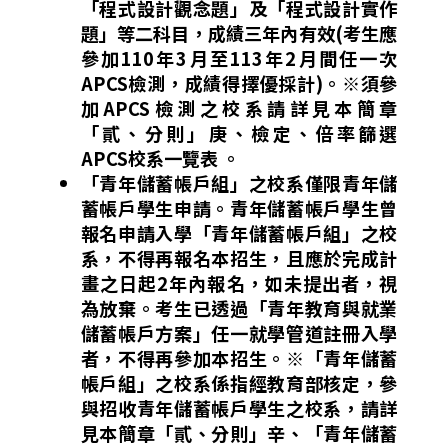
「程式設計觀念題」及「程式設計實作
題」等二科目，成績三年內有效(考生應
參加110年3月至113年2月間任一次
APCS檢測，成績得擇優採計)。
※須參
加APCS檢測之校系請詳見本簡章
「貳、分則」庚、檢定、倍率篩選
APCS校系一覽表 。
「青年儲蓄帳戶組」之校系僅限青年儲
蓄帳戶學生申請。青年儲蓄帳戶學生曾
報名申請入學「青年儲蓄帳戶組」之校
系，不得再報名本招生，且應於完成計
畫之日起2年內報名，如未提出者，視
為放棄。考生已透過「青年教育與就業
儲蓄帳戶方案」任一就學管道註冊入學
者，不得再參加本招生。※「青年儲蓄
帳戶組」之校系係指經教育部核定，參
與招收青年儲蓄帳戶學生之校系，請詳
見本簡章「貳、分則」辛、「青年儲蓄