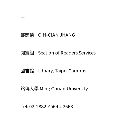
—
鄭慈倩 CIH-CIAN JHANG
閱覽組 Section of Readers Services
圖書館 Library, Taipei Campus
銘傳大學 Ming Chuan University
Tel: 02-2882-4564 # 2668