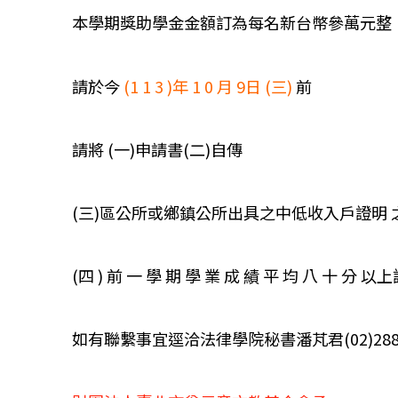
本學期獎助學金金額訂為每名新台幣參萬元整
請於今
(1 1 3 )年 1 0 月 9日 (三)
前
請將 (一)申請書(二)自傳
(三)區公所或鄉鎮公所出具之中低收入戶證明 之 
(四 ) 前 一 學 期 學 業 成 績 平 均 八 十 
如有聯繫事宜逕洽法律學院秘書潘芃君(02)2882-