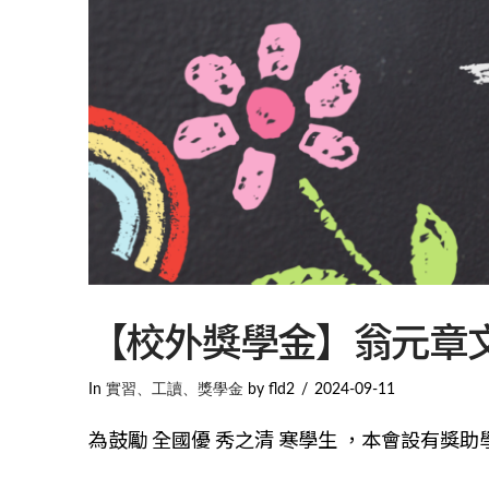
【校外獎學金】翁元章
In
實習、工讀、獎學金
by fld2
2024-09-11
為鼓勵 全國優 秀之清 寒學生 ，本會設有獎