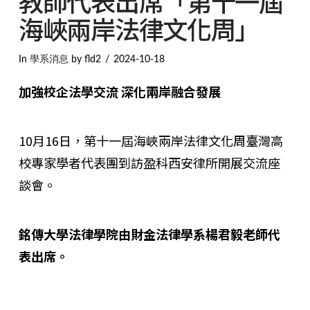
教師代表出席「第十一屆
海峽兩岸法律文化周」
In
學系消息
by fld2
2024-10-18
加
強
校企法
學
交流
深化
兩
岸融合
發
展
10月16日，第十一屆海峽兩岸法律文化周臺灣高
校專家學者代表團到訪盈科西安律所開展交流座
談會。
銘傳大學法律學院由財金法律學系楊君毅老師代
表出席。